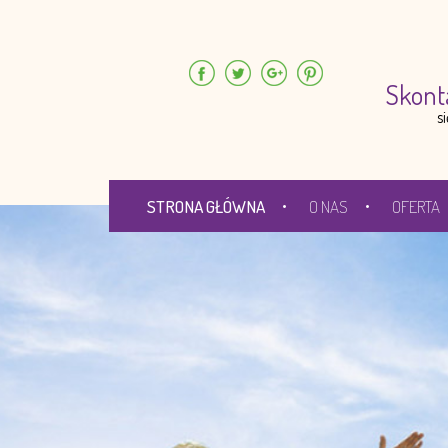
Skont
s
STRONA GŁÓWNA
O NAS
OFERTA