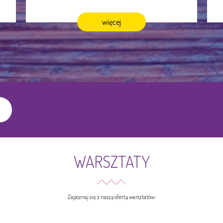
więcej
WARSZTATY
Zapoznaj się z naszą ofertą warsztatów: