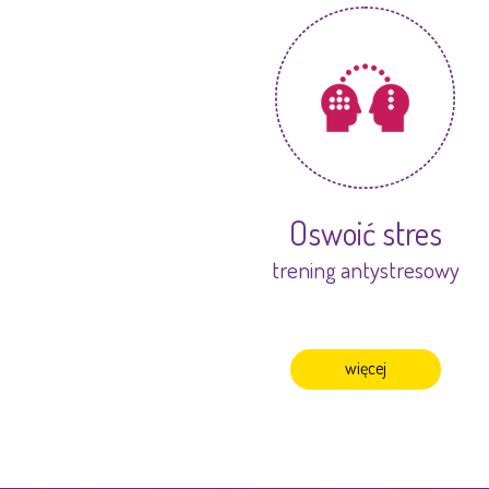
Oswoić stres
trening antystresowy
więcej