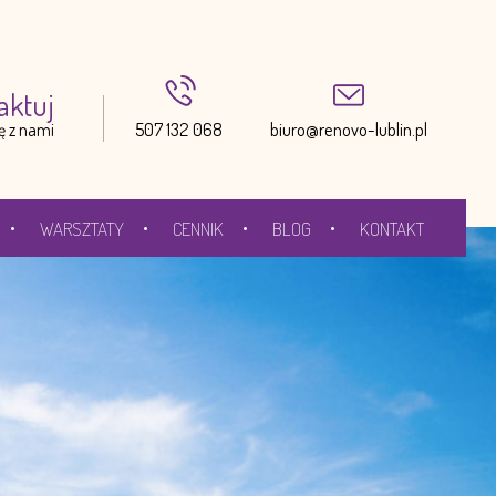
aktuj
507 132 068
biuro@renovo-lublin.pl
ię z nami
WARSZTATY
CENNIK
BLOG
KONTAKT