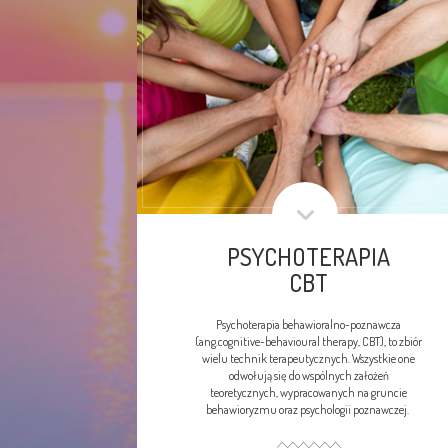
PSYCHOTERAPIA
CBT
Psychoterapia behawioralno-poznawcza
(ang.cognitive-behavioural therapy, CBT), to zbiór
wielu technik terapeutycznych. Wszystkie one
odwołują się do wspólnych założeń
teoretycznych, wypracowanych na gruncie
behawioryzmu oraz psychologii poznawczej.